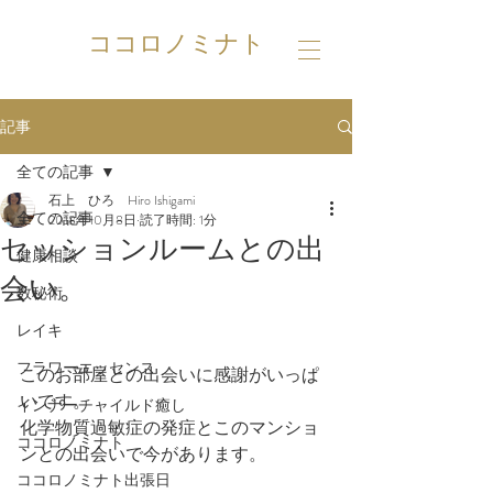
ココロノミナト
記事
全ての記事
石上 ひろ Hiro Ishigami
全ての記事
2018年10月8日
読了時間: 1分
セッションルームとの出
健康相談
会い。
数秘術
レイキ
フラワーエッセンス
このお部屋との出会いに感謝がいっぱ
いです。
インナーチャイルド癒し
化学物質過敏症の発症とこのマンショ
ココロノミナト
ンとの出会いで今があります。
ココロノミナト出張日