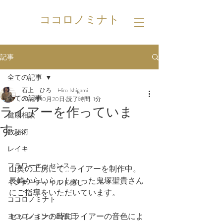
ココロノミナト
記事
全ての記事
石上 ひろ Hiro Ishigami
全ての記事
2018年10月20日
読了時間: 1分
ライアーを作っていま
健康相談
す。
数秘術
レイキ
フラワーエッセンス
山奥の工房にて…ライアーを制作中。
長崎からいらっしゃった鬼塚聖貴さん
インナーチャイルド癒し
にご指導をいただいています。
ココロノミナト
セッションの時にライアーの音色によ
ココロノミナト出張日