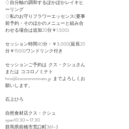
♢自分軸の調和するぽかぽかレイキヒ
ーリング   
♢私のお守りフラワーエッセンス(要事
前予約・そのほかのメニューと組み合
わせる場合は追加20分￥1,500)          
セッション時間40分・￥3,000(延長20
分￥1500)ワンドリンク付き          
セッションご予約は  クス・クシュさん  
または  ココロノミナト  
hiroi@cocoronominato.jp  までよろしくお
願いします。       
石上ひろ          
自然食材店クス・クシュ    
open10:30～17:30      
群馬県前橋市荒口町361-3      