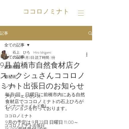
ココロノミナト
記事
全ての記事
石上 ひろ Hiro Ishigami
全ての記事
2018年9月3日
読了時間: 1分
9月 前橋市自然食材店ク
健康相談
ス・クシュさんココロノ
数秘術
ミナト出張日のお知らせ
レイキ
毎月1回、日曜日に前橋市内にある自然
フラワーエッセンス
食材店でココロノミナトの石上ひろが
インナーチャイルド癒し
セッションを行っております。          
ココロノミナト
9月の予定は 9月23日 日曜日 11:00～
ココロノミナト出張日